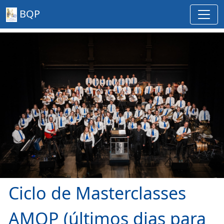
BQP
Ciclo de Masterclasses
AMQP (últimos dias para