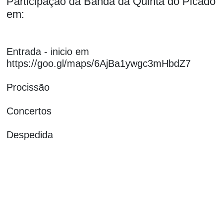
Participação da Banda da Quinta do Picado
em:
Entrada - inicio em
https://goo.gl/maps/6AjBa1ywgc3mHbdZ7
Procissão
Concertos
Despedida